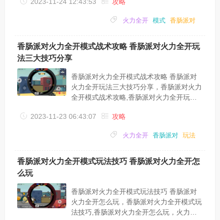
2023-11-24 12:43:53
攻略
体，香肠派对，敌人，预判，香肠派对手游
中很多小伙伴不知道火力全开模式掩体及预
火力全开
模式
香肠派对
判玩法，也不知道火力全开模式怎么玩，今
天小编就带着大家了解一下香肠派对火力全
开模式攻略大全;香肠派对火力全开攻略；
香肠派对火力全开模式战术攻略 香肠派对火力全开玩
首先，要确定三种武器要在什么时候用
法三大技巧分享
RPG:主要用在中远程，带有掩体的情况下;
爆炸弓：用于近战，一打一个准，换弹时间
香肠派对火力全开模式战术攻略 香肠派对
几本忽略，...
火力全开玩法三大技巧分享，香肠派对火力
全开模式战术攻略,香肠派对火力全开玩法
三大技巧分享，火力全开，香肠派对，战
2023-11-23 06:43:07
攻略
术，模式，玩法，火箭筒，香肠派对游戏中
玩家最近都在打火力全开模式，那么接下来
火力全开
香肠派对
玩法
的内容大家就要仔细看了，主要为大家讲一
下火力全开玩法的三大技巧和一些战术应
用。1.我方和敌方那都有两个狙击点，当我
香肠派对火力全开模式玩法技巧 香肠派对火力全开怎
们在上面发现人的时候，可以带他拐角的墙
么玩
上打(因为火箭筒的效果是范围广，伤害
高)2.我有一种战术通常都可以拿到MVP:就
香肠派对火力全开模式玩法技巧 香肠派对
是贴着敌...
火力全开怎么玩，香肠派对火力全开模式玩
法技巧,香肠派对火力全开怎么玩，火力全