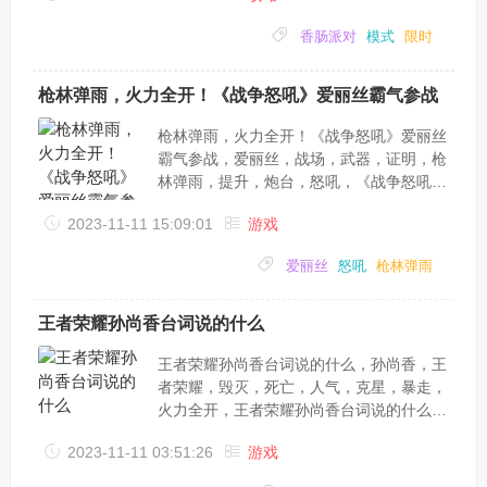
少玩家对这个模式的玩法还不太清楚。下面
香肠派对
模式
限时
带来香肠派对火力全开模式玩法攻略，希望
对小伙伴们有所帮助。【火力全开】火力全
开，顾名思义就是重武器之间的对决从图片
枪林弹雨，火力全开！《战争怒吼》爱丽丝霸气参战
就能看出这个模式只刷新三种武器RPG、爆
炸弓圣剑要知道RPG知圣剑可是香肠岛杀伤
枪林弹雨，火力全开！《战争怒吼》爱丽丝
力最大的武器分分钟让你变烤肠爆炸弓：我
霸气参战，爱丽丝，战场，武器，证明，枪
觉得我...
林弹雨，提升，炮台，怒吼，《战争怒吼》
手游中生性倔强的爱丽丝偏不认命，年幼时
2023-11-11 15:09:01
游戏
她便孤身一人离家出走她要证明女性可以比
男人更强大！爱丽丝知道，只有拥有了强大
爱丽丝
怒吼
枪林弹雨
的实力，才能打破世俗的偏见，她四处寻找
战场，在危机中学习战斗技巧。她明白，自
己很难在纯粹的力量上突破，所以她选择成
王者荣耀孙尚香台词说的什么
为一名射手，用暴风雨般的弹药击溃对手，
更树立起不败神话！倾泻怒火，枪林弹雨无
王者荣耀孙尚香台词说的什么，孙尚香，王
人可挡爱丽丝精通几乎所有种类的远程武
者荣耀，毁灭，死亡，人气，克星，暴走，
器，但她最爱的...
火力全开，王者荣耀孙尚香台词说的什么
【千金重弩】大小姐驾到，通通闪开！来发
2023-11-11 03:51:26
游戏
子弹吗？满足你！你，也是本小姐的粉丝
吗？淑女什么的，才不屑呢没人气的家伙，