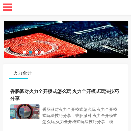
火力全开
香肠派对火力全开模式怎么玩 火力全开模式玩法技巧
分享
香肠派对火力全开模式怎么玩 火力全开模
式玩法技巧分享，香肠派对,火力全开模式
怎么玩,火力全开模式玩法技巧分享，模
式，火力全开，怎么玩，香肠派对，玩法，