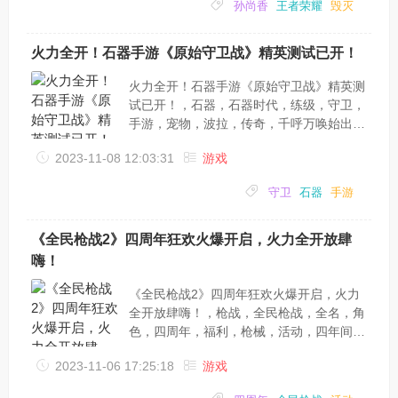
孙尚香
王者荣耀
毁灭
不值得浪费炮火送你一个轰轰烈烈的退场，
感谢本小姐大恩大德吧除了炮弹，本小姐没
别的跟你们交流了（挑衅）百发百中3，2，
火力全开！石器手游《原始守卫战》精英测试已开！
1，boom！哈哈哈，轰得不要太爽野外徘徊
的可怜家伙，能够收获的只有炮火（唱歌）
火力全开！石器手游《原始守卫战》精英测
可恶……（死亡）【末日机甲】华丽的末日
试已开！，石器，石器时代，练级，守卫，
大片，由本...
手游，宠物，波拉，传奇，千呼万唤始出
来！开局众众众不是传奇，是石器！石器时
2023-11-08 12:03:31
游戏
代告别十年后，以手游形式重回玩家视野！
原始守卫战作为国民级IP石器时代
守卫
石器
手游
MMORPG手游，重塑了国民情怀打造回合
制标杆！自9月1日开服以来，《原始守卫
战》人气火爆，服区人数爆满居高不下，工
《全民枪战2》四周年狂欢火爆开启，火力全开放肆
作连夜再追加两线，现在五线齐下！快随我
嗨！
去石器时代，参与组队PK，在战斗中一睹
这部石器手游巨作的极致风采吧！战力飞
《全民枪战2》四周年狂欢火爆开启，火力
升！阿布的洞穴！开局...
全开放肆嗨！，枪战，全民枪战，全名，角
色，四周年，福利，枪械，活动，四年间，
在《全民枪战2》里，枪友们获得的不只是
2023-11-06 17:25:18
游戏
欢乐，更有真挚的友情和温暖的回忆。今
天，是千万枪友和CA共同度过的第四个生