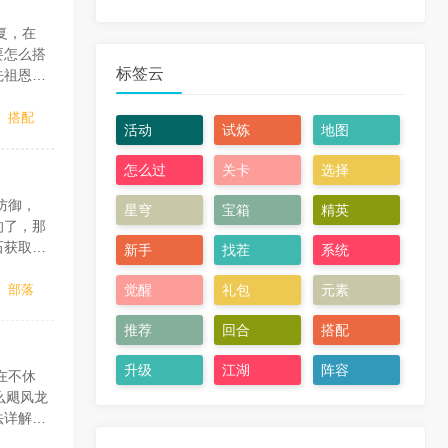
复，在
要怎么搭
标签云
先祖恩
264)
搭配
活动
试炼
地图
怎么过
关卡
选择
防御，
星穹
宝箱
精英
的了，那
石获取方
新手
找茬
系统
岸2开放
部落
觉醒
礼包
元素
推荐
回合
搭配
升级
江湖
阵容
在不休
么飓风龙
法详解术
，每次造