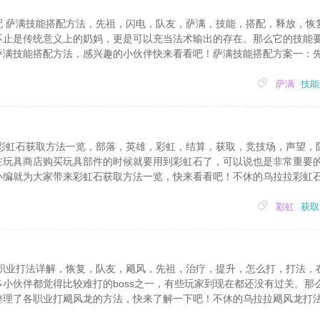
配 萨满技能搭配方法，先祖，闪电，队友，萨满，技能，搭配，释放，恢
不止是传统意义上的奶妈，更是可以充当法术输出的存在。那么它的技能
萨满技能搭配方法，感兴趣的小伙伴快来看看吧！萨满技能搭配方案一：
先祖恩泽：祈祷先祖的力量，为生命值最低的队友，恢复攻击力103%(+6
记】。先祖祝福：赋予生命值最低的队友先祖...
萨满
技能
 彩虹石获取方法一览，部落，英雄，彩虹，结算，获取，竞技场，声望，
在玩具商店购买玩具部件的时候就要用到彩虹石了，可以说也是非常重要
小编就为大家带来彩虹石获取方法一览，快来看看吧！不休的乌拉拉彩虹
赛季结束后开放)2、部落战(赛季结束后，等级达到45且关卡达到巴巴波海
现只有部落战一种玩法)3、竞技场(赛季...
彩虹
获取
各职业打法详解，恢复，队友，飓风，先祖，治疗，提升，怎么打，打法，
小伙伴都觉得比较难打的boss之一，有些玩家到现在都还没有过关。那
整理了各职业打飓风龙的方法，快来了解一下吧！不休的乌拉拉飓风龙打
状态,每层[灵魂印记]每2秒造成攻击力7.1%l+470)的伤害，持续24秒