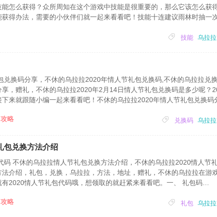
技能怎么获得？众所周知在这个游戏中技能是很重要的，那么它该怎么获
能获得办法，需要的小伙伴们就一起来看看吧！技能十连建议雨林时抽一
的话加上技能卡，一共已经60连了，稍微欧一点核心技能紫品质的都已经
技能的来源对于微氪玩家来说主要来源是许愿币换加6...
技能
乌拉拉
礼包兑换码分享，不休的乌拉拉2020年情人节礼包兑换码,不休的乌拉拉兑
，赠礼，不休的乌拉拉2020年2月14日情人节礼包兑换码是多少呢？20
下来就跟随小编一起来看看吧！不休的乌拉拉2020年情人节礼包兑换码
包内容：技能券x5，214海星截止兑换时间：2020年2月16日24:00兑换地
攻略
能...
兑换码
乌拉拉
节礼包兑换方法介绍
代码 不休的乌拉拉情人节礼包兑换方法介绍，不休的乌拉拉2020情人节礼
方法介绍，礼包，兑换，乌拉拉，方法，地址，赠礼，不休的乌拉拉在游
有2020情人节礼包代码哦，想领取的就赶紧来看看吧。一、 礼包码
写)。二、礼包内容技能券x5，214海星。三、截止兑换时间2020年2月16日2
攻略
转）2.通过...
礼包
乌拉拉