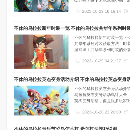
提升呢？接下来就跟随小编一起
杰，并与其建立起6项羁绊，
2023-10-29 18:16:14
以借用该英杰的力量，在战斗中
不休的乌拉拉新年时装一览 不休的乌拉拉共华年系列时
不休的乌拉拉新年时装一览 不
共华年系列时装获取方法，时
游戏里面共华年系列时装的外
时装在设计时加入了非常多的
2023-10-29 04:21:57
袄」，更有加入了喜庆醒狮元素的
不休的乌拉拉英杰变身活动介绍 不休的乌拉拉英杰变身
不休的乌拉拉英杰变身活动介绍
乌拉拉英杰变身活动羁绊大全
英杰变身活动，但是很多玩家对
杰羁绊玩家会遇到一个小英杰
2023-10-28 22:26:09
将化身为古代英雄，玩家可以借
不休的乌拉拉音乐节恐鸟怎么打 恐鸟打法技巧说明