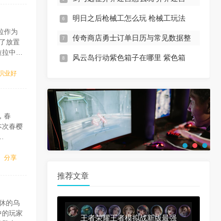
明日之后枪械工怎么玩 枪械工玩法
拉作为
传奇商店勇士订单日历与常见数据整
了放置
拉拉中的
风云岛行动紫色箱子在哪里 紫色箱
士，兵
职业好
，春
本次春樱
20年3
分享
推荐文章
休的乌
中的玩家
王者荣耀王者模拟战新版最强