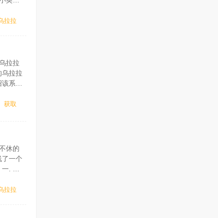
小英
，玩家可
乌拉拉
乌拉拉
的乌拉拉
绍该系列
的「糯米
获取
不休的
线了一个
. 英
，小英杰
乌拉拉