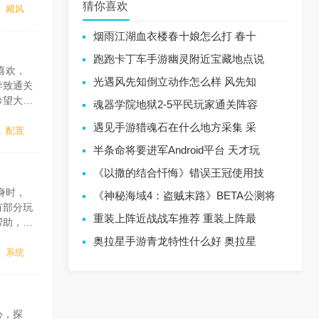
猜你喜欢
飓风
烟雨江湖血衣楼春十娘怎么打 春十
跑跑卡丁车手游幽灵附近宝藏地点说
喜欢，
光遇风先知倒立动作怎么样 风先知
导致通关
希望大家
魂器学院地狱2-5平民玩家通关阵容
关后我需
遇见手游猎魂石在什么地方采集 采
配置
半条命将要进军Android平台 天才玩
《以撒的结合忏悔》错误王冠使用技
身时，
《神秘海域4：盗贼末路》BETA公测将
有部分玩
重装上阵近战战车推荐 重装上阵最
帮助，对
奥拉星手游青龙特性什么好 奥拉星
系统
心，探