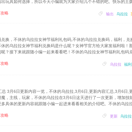
输出玩具如何选择，所以今天小编就为大家介绍几个不错的吧。快乐的土
少不了它。土拨鼠的位置常常影响整个技能循环能打多少发技能，关键技
攻略
断，诸如此类。可视能力和运气刷土拨鼠玩具品...
输出
乌拉拉
码兑换，不休的乌拉拉女神节福利礼包码,不休的乌拉拉兑换码，福利，兑
不休的乌拉拉女神节福利兑换码是什么呢？女神节官方给大家发福利啦！
利呢？接下来就跟随小编一起来看看吧！不休的乌拉拉女神节福利礼包码
zk注意事项大小写有所区别，大小写错误也无法成功兑换奖励。礼包内容：技能券
攻略
20年3月10日24:0...
乌拉拉
福利
总 3月6日更新内容一览，不休的乌拉拉,3月6日,更新内容汇总,3月6日,
附魔，主线，玩家，不休的乌拉拉在3月6日这天进行了一次更新，增加技
更多具体的更新内容就跟随小编一起进来看看相关的介绍吧。不休的乌拉拉
限主线挂机时增加高阶附魔书和结晶的产出(1) 高级附魔书会在现有秘
攻略
书解锁等级和关卡时，即可...
更新
乌拉拉