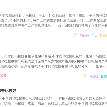
好 零氪职业推荐，乌拉拉，斗士，什么职业好，推荐，输出，不休的乌拉
设置了8个不同的工作，每个工作的技术和打法也彻底不同，工作调配变成
都想知道游戏中哪个工作零氪也能玩，下面小编就给我们带来了不休的乌
。不休的乌拉拉零氪工作引荐工作引荐：可以看自己喜爱。防护：兵士>斗
法更高。医治：萨满>德...
乌拉拉
斗士
什么
享，不休的乌拉拉春樱节礼包码介绍,不休的乌拉拉礼包码，礼包，乌拉拉
的乌拉拉春樱节礼包码是什么呢？玩家如何才能兑换到春樱节的礼包呢？
来就跟随小编一起来看看吧！不休的乌拉拉春樱节礼包码分享一、 礼包码
小写哦)二、礼包内容结晶券×5，高级淬炼券×5，旺果×5。三、截止兑换时间20
攻略
个角色只能使用1次该福利礼包...
乌拉拉
春樱
哪些比较好
 不休的乌拉拉输出玩具哪些比较好，不休的乌拉拉输出玩具如何选择,不
出，技能，乌拉拉，攻击，商店，英雄山，最近有很多不休的乌拉拉游戏