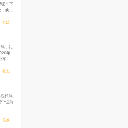
得呢？下
次，峡谷
出了，推
方法
换码，礼
20年
分享礼
址：通过
礼包
包代码,
戏中也为
4:00。
兑换