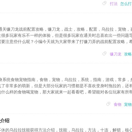
层，目标死亡时印记将转移...
打法
怎么打
 通关镰刀龙战前配置攻略，镰刀龙，战士，攻略，配置，乌拉拉，宠物，
让很多玩家有乐不一样的体验，但是很多玩家在通关时总喜欢出一些问题
需要注意些什么呢？小编今天就为大家带来了打镰刀弄的战前配置攻略，
吧不休的乌拉拉镰刀龙战前配置攻略战士的宠物技能全带防御和奶的，20
考虑上个骨架龙苟一下馈赠:刺萨战绒毛:战萨法...
镰刀龙
攻略
变身系统食物宠物指南，食物，宠物，乌拉拉，系统，指南，游戏，常多，
坑了非常多的萌新，但是大部分玩家的习惯都是不喜欢变身时拖拉的，还
的什么样的食物喝宠物，那大家就来一起看看吧，希望能对各位玩家有所
食物宠物捐献指南1、食物篇2、宠物篇...
食物
宠物
介绍
不休的乌拉拉技能获得方法介绍，技能，乌拉拉，方法，十连，解锁，核