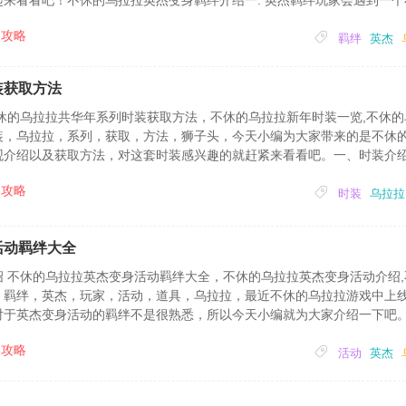
来看看吧！不休的乌拉拉英杰变身羁绊介绍一. 英杰羁绊玩家会遇到一个
当这6项羁绊通过完成任务全部达到满值激活后，小英杰将化身为古代英雄
攻略
进行变身。二、六大羁绊1、美食羁绊，玩家每日...
羁绊
英杰
装获取方法
休的乌拉拉共华年系列时装获取方法，不休的乌拉拉新年时装一览,不休的
装，乌拉拉，系列，获取，方法，狮子头，今天小编为大家带来的是不休
观介绍以及获取方法，对这套时装感兴趣的就赶紧来看看吧。一、时装介
春节新年元素，有祈愿新年鸿运当头的「鸿运装」，也有希望来年大丰收
攻略
「狮子头」装扮。1.共华年·糯米袄毛毛的，...
时装
乌拉拉
活动羁绊大全
 不休的乌拉拉英杰变身活动羁绊大全，不休的乌拉拉英杰变身活动介绍,
，羁绊，英杰，玩家，活动，道具，乌拉拉，最近不休的乌拉拉游戏中上
于英杰变身活动的羁绊不是很熟悉，所以今天小编就为大家介绍一下吧。一
，并与其建立起6项羁绊，当这6项羁绊通过完成任务全部达到满值激活后
攻略
用该英杰的力量，在战斗中进行变身。二、六...
活动
英杰