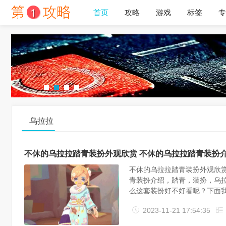
首页
攻略
游戏
标签
专
乌拉拉
不休的乌拉拉踏青装扮外观欣赏 不休的乌拉拉踏青装扮
不休的乌拉拉踏青装扮外观欣赏
青装扮介绍，踏青，装扮，乌拉
么这套装扮好不好看呢？下面
型」、「踏青外衣」、「踏青
2023-11-21 17:54:35
的心情，穿上优雅的木屐和裁缝