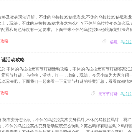
攻略及变身玩法详解，不休的乌拉拉85秘境海龙,不休的乌拉拉85秘境海
士，玩法，不休的乌拉拉85秘境海龙怎么打？不休的乌拉拉变身怎么玩？
容配置和角色练度有一定要求。下面带来不休的乌拉拉85秘境海龙打法详
海龙打法思路：关键的宠物携带如下:战士是迅雷土拨鼠，猎人是雷角龙，
攻略
的最后一位，万一是最后一位也没事，...
秘境
乌拉拉
灯谜活动攻略
总 不休的乌拉拉元宵节灯谜活动攻略，不休的乌拉拉元宵节灯谜答案汇总
，元宵节灯谜，乌拉拉，活动，打一，攻略，玩法，今天小编为大家介绍
活动玩法吧，下面我们一起来看一下元宵节灯谜的答案汇总，看看你都猜
(打一汉字)。谜底：乌2. 摘下竹笠抬起头(打一汉字)。谜底：拉3. 排在最
攻略
元宵节灯谜
乌拉拉
 英杰变身怎么玩，不休的乌拉拉英杰变身羁绊,不休的乌拉拉羁绊，羁绊
物，不休的乌拉拉英杰变身活动应该怎么玩呢？英杰羁绊有哪些呢？羁绊