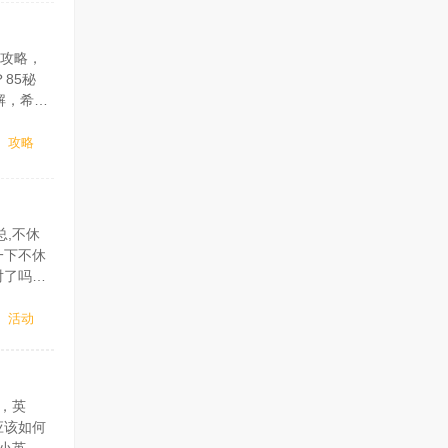
龙攻略，
85秘
解，希望
术士和
攻略
,不休
一下不休
对了吗。
前，站在
活动
，英
应该如何