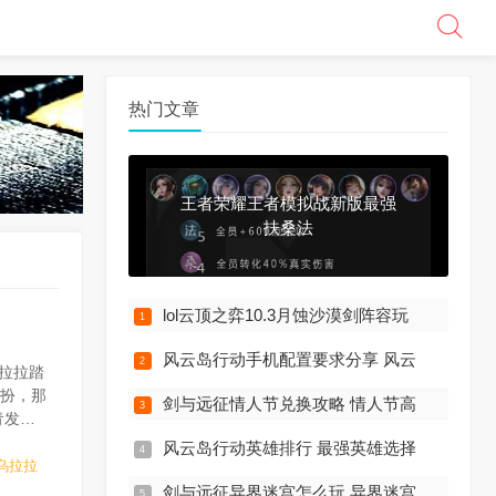
热门文章
王者荣耀王者模拟战新版最强
扶桑法
lol云顶之弈10.3月蚀沙漠剑阵容玩
风云岛行动手机配置要求分享 风云
拉拉踏
装扮，那
剑与远征情人节兑换攻略 情人节高
青发
藏着雀跃
风云岛行动英雄排行 最强英雄选择
乌拉拉
剑与远征异界迷宫怎么玩 异界迷宫