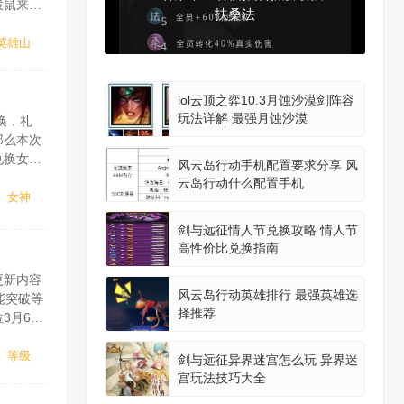
拨鼠来源
扶桑法
能是否吃
英雄山
lol云顶之弈10.3月蚀沙漠剑阵容
玩法详解 最强月蚀沙漠
换，礼
那么本次
兑换女神
风云岛行动手机配置要求分享 风
x5,
云岛行动什么配置手机
女神
剑与远征情人节兑换攻略 情人节
高性价比兑换指南
更新内容
风云岛行动英雄排行 最强英雄选
能突破等
择推荐
3月6日
境全部通
等级
剑与远征异界迷宫怎么玩 异界迷
宫玩法技巧大全