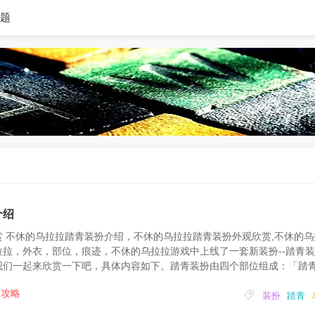
题
介绍
 不休的乌拉拉踏青装扮介绍，不休的乌拉拉踏青装扮外观欣赏,不休的乌
拉，外衣，部位，痕迹，不休的乌拉拉游戏中上线了一套新装扮--踏青
我们一起来欣赏一下吧，具体内容如下。踏青装扮由四个部位组成：「踏
手环」和「踏青木屐」。细心打理但又不露痕迹的发型，随意的外表下隐
攻略
莉路精心裁制的外衣一起去踏青吧!...
装扮
踏青