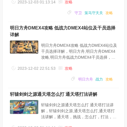
2023-12-03 01:13:14
攻略
力，坦克，策马守天关手游中很多小伙伴不
知道低战力长安守卫战通关，也不清楚长安
守卫
策马守天关
攻略
守卫战怎么玩，今天小编就带着大家了解一
下策马守天关长安守卫战攻略;策马守天关
长安守卫战攻略;首先秀一下，本人V0号，0
明日方舟DMEX4攻略 低战力DMEX4站位及干员选择
氪金，目前没有觉醒套装，装备属性随意
详解
洗，并没有强力锻造过。本关为七章第一
关，对于V0不是太友好。先说武将：貂蝉
明日方舟DMEX4攻略 低战力DMEX4站位及
属于白虎系...
干员选择详解，明日方舟,明日方舟DMEX4
攻略,明日方舟低战力DMEX4干员选择，明
日方舟，攻略，干员，选择，战力，位及，
2023-12-02 22:51:53
攻略
明日方舟手游中很多小伙伴不知道低战力
DMEX4站位及干员选择，也不清楚DMEX4
明日方舟
战力
攻略
怎么通关，今天小编就就带大家了解一下明
日方舟DMEX4攻略;明日方舟DM-EX4攻略;
我这里桃金娘是精一55，有点打不过，所以
轩辕剑剑之源通天塔怎么打 通天塔打法讲解
我加了个砾，(先上桃金娘，再上砾)，这里
费用够了先上射手，减轻一下压力，第二个
轩辕剑剑之源通天塔怎么打 通天塔打法讲
才是放盾，因为...
解，轩辕剑剑之源,通天塔怎么打,通天塔打
法讲解，通天塔，挑战，怎么打，打法，玩
家，战力，轩辕剑剑之源通天塔怎么打呢?