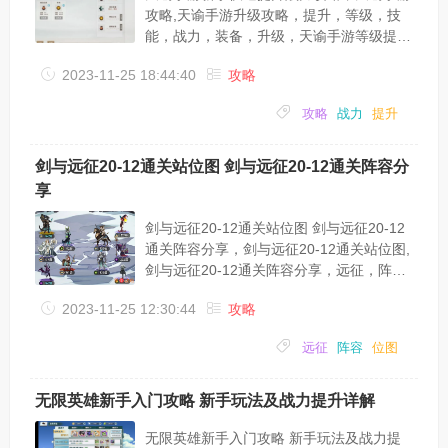
安哥有属性克制和特殊格增伤，替代的难度
攻略,天谕手游升级攻略，提升，等级，技
或许较...
能，战力，装备，升级，天谕手游等级提升
这个是目前很多玩家比较头疼的问题，其实
2023-11-25 18:44:40
攻略
并不难，这个游戏设置了很多断档，可以依
靠游戏内的活动来解决这个问题，例如副本
攻略
战力
提升
探险、云游、洗尘、商会任务、寻灵等等，
当你做到断档之后直接去做活动就好，到了
主线等级继续做主线。到了39级之后很多玩
剑与远征20-12通关站位图 剑与远征20-12通关阵容分
家就不会升级了，这个要靠限时活动，品剑
享
阁等等，如果没有限时活动怎么办，去世界
上找队友挂机刷怪，建议不要超过自身等级
剑与远征20-12通关站位图 剑与远征20-12
太多，但...
通关阵容分享，剑与远征20-12通关站位图,
剑与远征20-12通关阵容分享，远征，阵
容，位图，分享，恶魔，战力，20-12是剑
2023-11-25 12:30:44
攻略
与远征游戏中很多玩家都在打的一关，有点
难度，所以很多玩家都被卡住了，那么下面
远征
阵容
位图
就跟大家讲一讲20-12的通关阵容和站位
吧。目前70万战力左右，卡20-12卡了三
天，死弓极度恶心，开不出来大就母的了，
无限英雄新手入门攻略 新手玩法及战力提升详解
在网上找了各种攻略都过不去，什么老头
绑，小羊魅惑，蝴蝶控，这几种过法比较吃
无限英雄新手入门攻略 新手玩法及战力提