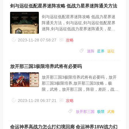
需要部分装备强化(技能回复)优衣 必须二
剑与远征低配星界迷阵攻略 低战力星界迷阵通关方法
星，不然满血也被秒由加莉 一星及以上布
丁 二星及以上千歌 二星及以上真步 三星及
剑与远征低配星界迷阵攻略 低战力星界迷
以上 (没有真步可以换其他辅助回怒气...
阵通关方法，剑与远征,剑与远征低配星界
迷阵,剑与远征低战力星界迷阵通关，星
界，迷阵，远征，战力，低配，火剑，剑与
2023-11-28 07:58:27
攻略
远征手游中很多小伙伴不知道低战力星界迷
阵通关方法，也不清楚星界迷阵怎么打，今
迷阵
星界
远征
天小编就带着大家看看剑与远征低配星界迷
阵攻略;剑与远征低战力星界迷阵;白女妖
180，白光盾170，红商人160，小弟153-
放开那三国3极限培养武将有必要吗
154。果然冰火剑是王道啊!!史诗遗物拿了
一堆没用的，但是!不重要!冰火剑一定要拿
放开那三国3极限培养武将有必要吗，放开
到!另外，如果也是像我一样超低配的...
那三国3极限培养,放开那三国3攻略，极
限，武将，放开那三国，阵容，差距，战
力，极限培养是很多卡牌游戏中可以选择的
2023-11-28 06:37:21
攻略
一种发展思路，那么放开那三国3极限培养
可行吗？还不知道的小伙伴就来看看下面小
放开那三国
极限
武将
编分享的放开那三国3极限培养分析吧：从
这次内测来看的话，极限培养的思路在放3
中是行不通的，具体的内容，我们来看一下
命运神界高战力怎么打幻境回廊 命运神界18W战力幻