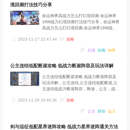
～～～一、资源是可以够培养六个武将的放
境回廊打法技巧分享
3中的资源足够平均分配到每个武将身上，
极限一个武将也不会对你的阵容有很大的提
命运神界高战力怎么打幻境回廊 命运神界
升，不会让你...
18W战力幻境回廊打法技巧分享，命运神界
高战力怎么打幻境回廊,命运神界18W战力
幻境回廊打法技巧分享，战力，回廊，幻
2023-11-27 22:47:44
攻略
境，命运，神界，对面，命运神界游戏中有
很多玩家都来不及压战力了，所以下面就为
幻境
回廊
神界
大家讲一下18W高战力怎么打幻境回廊吧，
一起来看下这几个技巧。小技巧1：怪不全
上，能打过就行（之前有测试对面战力提升
公主连结低配断崖攻略 低战力断崖阵容及玩法详解
的原因，当时猜测会不会是根据你的当前战
力的2点几倍）我进本带的是3主力叶菲、安
公主连结低配断崖攻略 低战力断崖阵容及
吉拉和安娜，剩余位置全带狗粮。第一关我
玩法详解，公主连结,公主连结低配断崖,公
是单...
主连结低战力断崖阵容，释放，公主，战
力，阵容，角色，低配，公主连结手游中很
2023-11-28 10:40:36
攻略
多小伙伴不知道低战力断崖阵容及玩法，也
不清楚低配断崖怎么玩，今天小编就带着大
公主
阵容
战力
家了解一下公主连结低配断崖攻略;公主连
结低战力断崖；阵容门槛：Rank 7及以上
需要部分装备强化(技能回复)优衣 必须二
剑与远征低配星界迷阵攻略 低战力星界迷阵通关方法