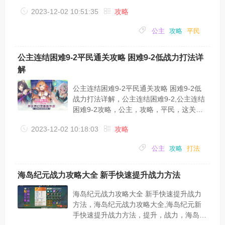
攻击，法师，公主连结困难8-3怎么打？平
2023-12-02 10:51:35
攻略
民如何通关困难8-3呢？困难8-3是目前国服
推图中最难的副本之一，许多玩家就卡在了
公主
攻略
平民
这里。下面带来公主连结困难8-3平民通关
打法攻略，希望对各位小伙伴们有所帮助。
8-3这关的难点在于：1.第一小关有一个很
公主连结困难9-2平民通关攻略 困难9-2低战力打法详
高物抗的怪，我们魔攻不足很容易时间不
解
足。2.第3部分有个法师会直接攻击我们最
后排，boss释放一个...
公主连结困难9-2平民通关攻略 困难9-2低
战力打法详解，公主连结困难9-2,公主连结
困难9-2攻略，公主，攻略，平民，这关，
布丁，打法，公主连结困难9-2怎么打？平
2023-12-02 10:18:03
攻略
民如何通关困难9-2呢？困难9-2是目前国服
推图中最难的副本之一，许多玩家就卡在了
公主
攻略
打法
这里。下面带来公主连结困难9-2平民通关
打法攻略，希望对各位小伙伴们有所帮助。
9-2这关的难点在于：第二部分和第三部分
海岛纪元战力攻略大全 新手快速提升战力方法
都有一个直接攻击后排的怪，还有兔子（美
美）的单体输出.这关推荐阵容：绿毛，粉
海岛纪元战力攻略大全 新手快速提升战力
毛，暴击弓，姐姐（静流）...
方法，海岛纪元战力攻略大全,海岛纪元新
手快速提升战力方法，提升，战力，海岛，