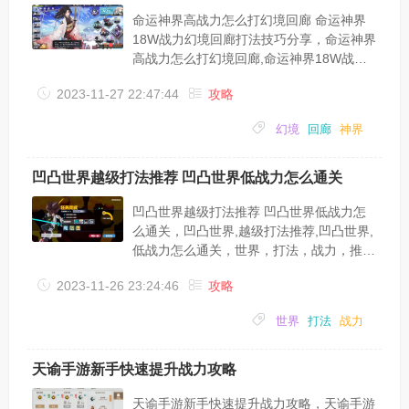
极限一个武将也不会对你的阵容有很大的提
命运神界高战力怎么打幻境回廊 命运神界
升，不会让你...
18W战力幻境回廊打法技巧分享，命运神界
高战力怎么打幻境回廊,命运神界18W战力
幻境回廊打法技巧分享，战力，回廊，幻
2023-11-27 22:47:44
攻略
境，命运，神界，对面，命运神界游戏中有
很多玩家都来不及压战力了，所以下面就为
幻境
回廊
神界
大家讲一下18W高战力怎么打幻境回廊吧，
一起来看下这几个技巧。小技巧1：怪不全
上，能打过就行（之前有测试对面战力提升
凹凸世界越级打法推荐 凹凸世界低战力怎么通关
的原因，当时猜测会不会是根据你的当前战
力的2点几倍）我进本带的是3主力叶菲、安
凹凸世界越级打法推荐 凹凸世界低战力怎
吉拉和安娜，剩余位置全带狗粮。第一关我
么通关，凹凸世界,越级打法推荐,凹凸世界,
是单...
低战力怎么通关，世界，打法，战力，推
荐，分身，伤害，凹凸世界低战力怎么越级
2023-11-26 23:24:46
攻略
通关呢？很多玩家都不清楚，接下来小编为
大家带来一篇凹凸世界越级打法推荐 凹凸
世界
打法
战力
世界低战力怎么通关。(记得一定不要阵
亡，阵亡凹凸币奖励会变少)打法的核心是
帕洛斯，帕洛斯和柠檬不可替代，雷狮可以
天谕手游新手快速提升战力攻略
替换成任何清小怪较快的输出，安迷修可以
替换成任何单杀boss伤害较高的绝色(不过
天谕手游新手快速提升战力攻略，天谕手游