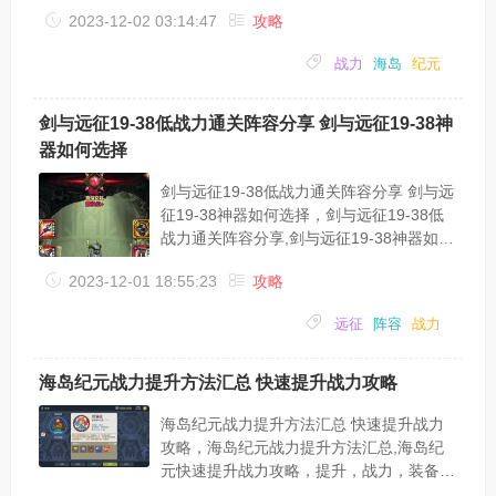
纪元，加点，新手， 海岛纪元中新手提
2023-12-02 03:14:47
攻略
升战斗力是非常重要的事情，那么到底要怎
么提升好呢？希望下面这篇海岛纪元新手快
战力
海岛
纪元
速提升战力方法能帮到大家。装备提升游戏
内获取装备的途径有很多，比如说世界
boss、先贤试炼、副本爆出，以及寻找专业
剑与远征19-38低战力通关阵容分享 剑与远征19-38神
NPC进行装备打造和商会购买等等，通过这
器如何选择
些途径可以获得高属性的装备。当然最完美
的还是通过自己的双手进行打造出来的，一
剑与远征19-38低战力通关阵容分享 剑与远
则可以交...
征19-38神器如何选择，剑与远征19-38低
战力通关阵容分享,剑与远征19-38神器如何
选择，远征，神器，阵容，战力，分享，女
2023-12-01 18:55:23
攻略
仆，最近有一些玩家在问剑与远征游戏中
19-38的通关方法，所以今天小编就为大家
远征
阵容
战力
分享一下19-38低战力通关阵容和神器的选
择吧。1.狮子 2.女仆 3.女妖 4.商人 5.光盾
首先光盾带神王之眼，第一下a出加速的就
海岛纪元战力提升方法汇总 快速提升战力攻略
可以开出盾了，a不出来的直接重开其次狮
子我才紫+，带血瓶多抗几下商人开大女仆
海岛纪元战力提升方法汇总 快速提升战力
开大清...
攻略，海岛纪元战力提升方法汇总,海岛纪
元快速提升战力攻略，提升，战力，装备，
海岛，纪元，方法， 海岛纪元中战力对