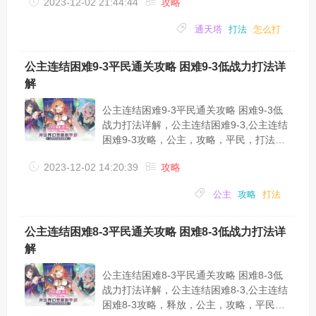
2023-12-02 21:44:44
攻略
很多玩家都不清楚，接下来小编为大家带来
一篇轩辕剑剑之源通天塔怎么打 通天塔打
通天塔
打法
怎么打
法讲解。通天塔是《轩辕剑：剑之源》中的
PVE玩法，点击主城——历练——通天塔就
可以进行挑战了。玩家需要从第一层开始挑
公主连结困难9-3平民通关攻略 困难9-3低战力打法详
战，每一层挑战胜利就可进入下一层，并获
解
得本层奖励。在通天塔界面的右边，显示了
本层将要挑战的对手阵容、推荐战力和本层
公主连结困难9-3平民通关攻略 困难9-3低
奖励，...
战力打法详解，公主连结困难9-3,公主连结
困难9-3攻略，公主，攻略，平民，打法，
秒杀，血量，公主连结困难9-3怎么打？平
2023-12-02 14:20:39
攻略
民如何通关困难9-3呢？困难9-3是目前国服
推图中最难的副本之一，许多玩家就卡在了
公主
攻略
打法
这里。下面带来公主连结困难9-3平民通关
打法攻略，希望对各位小伙伴们有所帮助。
9-3这关的难点：第三部分的boss输出很
公主连结困难8-3平民通关攻略 困难8-3低战力打法详
高，还有充电宝（咲恋）低血量的超高爆发
解
阵容推荐：绿毛，暴击弓，黄骑，狼（真
琴），黑骑（纯）Tips...
公主连结困难8-3平民通关攻略 困难8-3低
战力打法详解，公主连结困难8-3,公主连结
困难8-3攻略，释放，公主，攻略，平民，