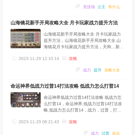
家不知道怎么打，下面小编就和大家分享一
竞技场
公主
有什么
篇公主连结竞技场打机器人的心得：主要就
是用法队打物理t的队，用物理队打法t的
队，用法t防法队，用物理t防物理队。多看
山海镜花新手开局攻略大全 月卡玩家战力提升方法
角色技能介绍了解角色的攻击机制，优先打
没有t和爆发低的队。低战力打高战力，都
山海镜花新手开局攻略大全 月卡玩家战力
需要尽快取得人数优势，不然都会被慢慢磨
提升方法，山海镜花新手开局攻略大全,山
死。举例...
海镜花月卡玩家战力提升方法，天狗，新
手，开局，战力，攻略大全，提升， 山
2023-11-29 12:10:14
攻略
海镜花中新手玩家还是比较多的，那么到底
要怎么开局比较好呢？希望下面这篇山海镜
战力
提升
攻略大全
花新手开局攻略大全能帮到大家。山海镜花
新手开局攻略大全在游戏前期会送大量体
力，想要变强主要在于镜灵升蝶（升级）、
命运神界低战力过普14打法攻略 低战力怎么打普14
冲灵（进阶）、灵器和镜灵搭配。首先是自
身经验升级，升级以后才能解锁后面的副本
命运神界低战力过普14打法攻略 低战力怎
关卡，主线必做，然后跟着支线任务走，别
么打普14，命运神界,低战力过普14打法攻
小看支线任务，...
略,低战力怎么打普14，战力，过普，打
法，命运，神界，怎么打，命运神界低战力
2023-11-29 08:21:43
攻略
怎么过普14呢？很多玩家都不清楚，接下来
小编为大家带来一篇命运神界低战力过普14
战力
过普
命运