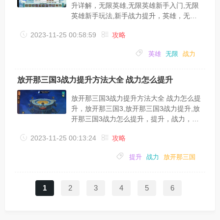
战力，需要你女妖200...
升详解，无限英雄,无限英雄新手入门,无限
英雄新手玩法,新手战力提升，英雄，无
限，战力，提升，符文，升级，无限英雄手
2023-11-25 00:58:59
攻略
游中很多小伙伴不知道新手玩法及战力提
升，也不知道新手入门方法，今天小编就带
英雄
无限
战力
着大家了解一下无限英雄新手入门攻略;无
限英雄新手攻略;首先“无限英雄”是一款回合
制的卡牌英雄游戏。一个队伍总共至多上阵
放开那三国3战力提升方法大全 战力怎么提升
5名英雄，不限职业(6职业)、不限种族(8种
族)。上阵的5名英雄还可以激活羁绊属性提
放开那三国3战力提升方法大全 战力怎么提
高队伍的整体战斗力。激活的星数越高带
升，放开那三国3,放开那三国3战力提升,放
来...
开那三国3战力怎么提升，提升，战力，放
开那三国，武将，方法，装备，放开那三国
2023-11-25 00:13:24
攻略
3中战力是非常重要的，那么在游戏中战力
怎么提升呢？下面小编就给大家带来了放开
提升
战力
放开那三国
那三国3战力提升方法大全，一起来看看
吧。战力提升方法武将培养战力提升最直接
的方法就是提升武将等级，开启副本扫荡
1
2
3
4
5
6
后，可以针对3星的副本关卡进行扫荡，以
此来获得大量经验值。并且在副本扫荡的时
候，要选择掉落自己有需要装备的关卡进行