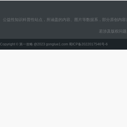
扫荡，不...
公益性知识科普性站点，所涵盖的内容、图片等数据系，部分原创内容
若涉及版权问题，请联
Copyright ©
第一攻略
@2023 gonglue1.com
蜀ICP备2022017546号-6