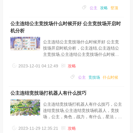
如何登顶，今天小编就带着大家了解一下公
公主
攻略
登顶
主连结零氪登顶攻略;公主连结零氪登顶攻
略;1.建议战力：三万我登顶的时候是
29700，开服第四天的转生号。按照目前一
公主连结公主竞技场什么时候开好 公主竞技场开启时
队r7强化满怎么都有三万没有三万你可能遇
机分析
到的情况是：1)守门员不帮忙你挤不进，求
爷爷告奶奶都没用2)胜率高一些，三万是
公主连结公主竞技场什么时候开好 公主竞
平...
技场开启时机分析，公主连结,公主连结公
主竞技场,公主连结公主竞技场什么时候
开，公主，竞技场，开启，什么时候，三
2023-12-01 04:12:49
攻略
队，战力，公主连结中有着竞技场和公主竞
技场，那么游戏中公主竞技场什么时候开好
公主
竞技场
什么时候
呢?下面小编就给大家带来了公主连结公主
竞技场开启时机分析，一起来看看吧。公主
竞技场至少两队r7，国服这个环境我甚至建
公主连结竞技场打机器人有什么技巧
议3队r7再进，不然你今天冲到5千，明天回
1w，至少要有两套完整的高战阵容，要么
公主连结竞技场打机器人有什么技巧，公主
你就三队高战，不然里面一群人放着人机不
连结竞技场,公主连结竞技场机器人，竞技
打，搁那...
场，公主，角色，战力，有什么，星法，公
主连结每一组竞技场一开始前面充斥着各种
2023-11-29 12:35:21
攻略
机器人，有些机器人的账号太豪华，很多玩