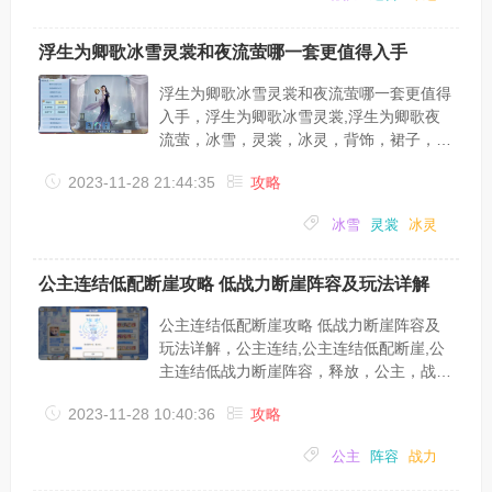
打法攻略 低战力怎么打普14。今天刚通
关，通关时才11000战力，在这里说说低战
力打法五星的茉莉有着不俗的持续奶力与提
浮生为卿歌冰雪灵裳和夜流萤哪一套更值得入手
高防御力的能力对于场上怪通常不多的猎妈
来说比3星的安娜要好用不少对于猎妈而言
浮生为卿歌冰雪灵裳和夜流萤哪一套更值得
各自大佬都知道是可以不用盾的，而用...
入手，浮生为卿歌冰雪灵裳,浮生为卿歌夜
流萤，冰雪，灵裳，冰灵，背饰，裙子，战
力，浮生为卿歌冰雪灵裳和夜流萤这两套衣
2023-11-28 21:44:35
攻略
服出来，很多平民玩家不知道优先弄哪一套
好，下面小编就和大家分析一下浮生为卿歌
冰雪
灵裳
冰灵
冰雪灵裳和夜流萤哪一套更值得入手：很多
人在纠结冰灵和夜流萤说实话这两套服装都
是裙子和背饰特别美，头发一般。就战力而
公主连结低配断崖攻略 低战力断崖阵容及玩法详解
言目前夜流萤是最高的！夜流萤裙子比冰灵
高4000多，背饰高7000多价格我觉得拿下
公主连结低配断崖攻略 低战力断崖阵容及
是差不多的，想要战力的肯定拿夜流萤。...
玩法详解，公主连结,公主连结低配断崖,公
主连结低战力断崖阵容，释放，公主，战
力，阵容，角色，低配，公主连结手游中很
2023-11-28 10:40:36
攻略
多小伙伴不知道低战力断崖阵容及玩法，也
不清楚低配断崖怎么玩，今天小编就带着大
公主
阵容
战力
家了解一下公主连结低配断崖攻略;公主连
结低战力断崖；阵容门槛：Rank 7及以上