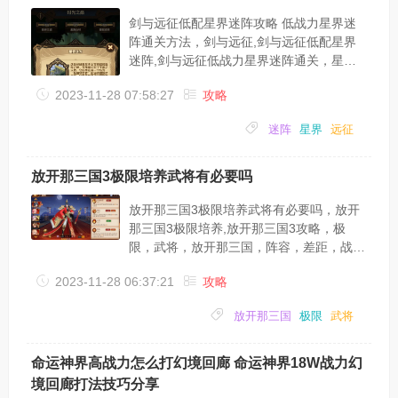
星，不然满血也被秒由加莉 一星及以上布
丁 二星及以上千歌 二星及以上真步 三星及
剑与远征低配星界迷阵攻略 低战力星界迷
以上 (没有真步可以换其他辅助回怒气...
阵通关方法，剑与远征,剑与远征低配星界
迷阵,剑与远征低战力星界迷阵通关，星
界，迷阵，远征，战力，低配，火剑，剑与
2023-11-28 07:58:27
攻略
远征手游中很多小伙伴不知道低战力星界迷
阵通关方法，也不清楚星界迷阵怎么打，今
迷阵
星界
远征
天小编就带着大家看看剑与远征低配星界迷
阵攻略;剑与远征低战力星界迷阵;白女妖
180，白光盾170，红商人160，小弟153-
放开那三国3极限培养武将有必要吗
154。果然冰火剑是王道啊!!史诗遗物拿了
一堆没用的，但是!不重要!冰火剑一定要拿
放开那三国3极限培养武将有必要吗，放开
到!另外，如果也是像我一样超低配的...
那三国3极限培养,放开那三国3攻略，极
限，武将，放开那三国，阵容，差距，战
力，极限培养是很多卡牌游戏中可以选择的
2023-11-28 06:37:21
攻略
一种发展思路，那么放开那三国3极限培养
可行吗？还不知道的小伙伴就来看看下面小
放开那三国
极限
武将
编分享的放开那三国3极限培养分析吧：从
这次内测来看的话，极限培养的思路在放3
中是行不通的，具体的内容，我们来看一下
命运神界高战力怎么打幻境回廊 命运神界18W战力幻
～～～一、资源是可以够培养六个武将的放
境回廊打法技巧分享
3中的资源足够平均分配到每个武将身上，