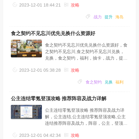
2023-12-01 18:44:21
攻略
玩家来说是非常重要的，那么到底要怎么快
速提升自己的战斗力呢？希望下面这篇海岛
战力
提升
海岛
纪元战力提升方法汇总能帮到大家。海岛纪
元战力提升方法汇总1. 装备提升工匠处打造
装备，40级以上的装备有几率出橙色装备
食之契约不见忘川优先兑换什么资源好
（有时橙色装备属性并没有紫装好）副本里
爆出装备（任务装，属性一般）神豪可以直
食之契约不见忘川优先兑换什么资源好，食
接打造上古传承（膜拜大佬）小记：本人
之契约不见忘川,食之契约不见忘川兑换，
1000...
兑换，食之契约，福利，抽卡，战力，提
升，食之契约不见忘川是本次活动期间开放
2023-12-01 05:38:28
攻略
的福利兑换，那么食之契约不见忘川优先兑
换哪些资源比较合适？下面小编就为大家整
食之契约
兑换
福利
理带来食之契约不见忘川详解：【不见忘
川】抽卡额外兑换时间：4.24-5.3（10天）
消耗：无（抽卡已消耗）奖励：大量游戏道
公主连结零氪登顶攻略 推荐阵容及战力详解
具、萨赫蛋糕碎片、整只三炙鸟（福利）
※Tips：1. 福利向活动，缺什么换什么~2.
公主连结零氪登顶攻略 推荐阵容及战力详
如果未拥有三炙鸟图鉴，则建议优先...
解，公主连结,公主连结零氪登顶攻略,公主
连结推荐阵容及战力，阵容，公主，登顶，
战力，攻略，推荐，公主连结手游中很多小
2023-12-01 04:42:34
攻略
伙伴不知道推荐阵容及战力，也不清楚零氪